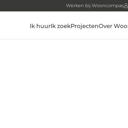
Werken bij Wooncompas
Ik huur
Ik zoek
Projecten
Over Wo