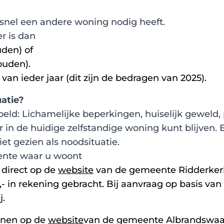
 snel een andere woning nodig heeft.
r is dan
den) of
ouden).
 van ieder jaar (dit zijn de bedragen van 2025).
uatie?
ld: Lichamelijke beperkingen, huiselijk geweld, 
 in de huidige zelfstandige woning kunt blijven. 
et gezien als noodsituatie.
ente waar u woont
direct op de
website
van de gemeente Ridderkerk
- in rekening gebracht. Bij aanvraag op basis va
j.
nnen op de
website
van de gemeente Albrandswaar