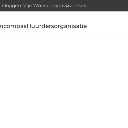
Inloggen Mijn Wooncompas
Zoeken
oncompas
Huurdersorganisatie