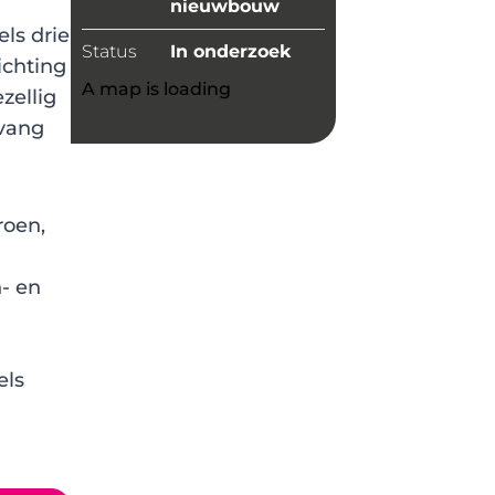
nieuwbouw
ls drie
Status
In onderzoek
ichting
A map is loading
zellig
pvang
roen,
- en
els