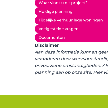
Waar vindt u dit project?
Huidige planning
Tijdelijke verhuur lege woningen
Veelgestelde vragen
Documenten
Disclaimer
Aan deze informatie kunnen geen
veranderen door weersomstandig
onvoorziene omstandigheden. Als 
planning aan op onze site. Hier vi