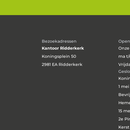
Bezoekadressen
Open
Kantoor Ridderkerk
Onze
Koningsplein 50
ma t/
2981 EA Ridderkerk
Vrijd
Geslo
Konin
1 mei
Bevri
Hemel
15 me
2e Pi
Kerst