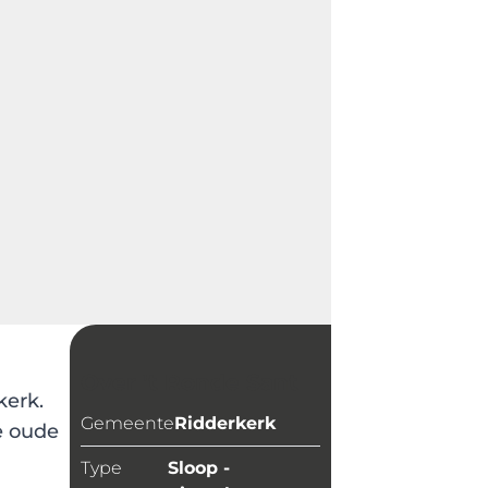
Over
't Ronde Sant
kerk.
Gemeente
Ridderkerk
e oude
Type
Sloop -