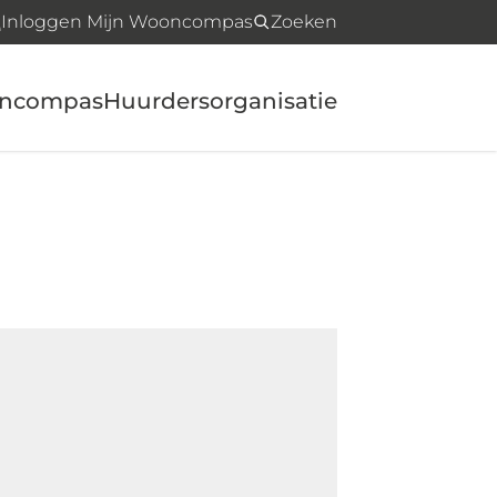
Inloggen Mijn Wooncompas
Zoeken
oncompas
Huurdersorganisatie