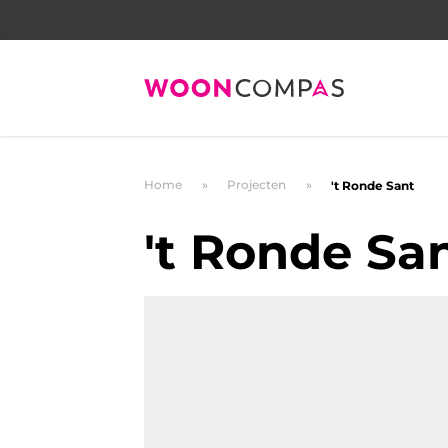
Home
Projecten
't Ronde Sant
't Ronde Sa