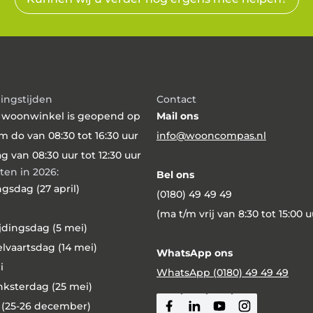
ingstijden
Contact
 woonwinkel is geopend op
Mail ons
m do van 08:30 tot 16:30 uur
info@wooncompas.nl
ag van 08:30 uur tot 12:30 uur
ten in 2026:
Bel ons
gsdag (27 april)
(0180) 49 49 49
(ma t/m vrij van 8:30 tot 15:00 u
jdingsdag (5 mei)
vaartsdag (14 mei)
WhatsApp ons
i
WhatsApp (0180) 49 49 49
nksterdag (25 mei)
 (25-26 december)
Facebook
Linkedin
Youtube
Instagram