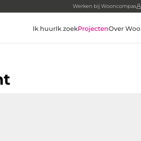
Werken bij Wooncompas
Ik huur
Ik zoek
Projecten
Over Wo
nt