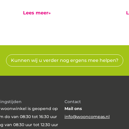
woonwinkel vanwege de
n
zomervakantie aangepaste
R
e
Lees meer
L
openingstijden. De woonwinkel is
h
in deze periode geopend van 08.30
v
e
tot 12.30 uur.
w
s
o
w
i
Kunnen wij u verder nog ergens mee helpen?
W
m
w
B
a
W
ingstijden
Contact
a
 woonwinkel is geopend op
Mail ons
b
m do van 08:30 tot 16:30 uur
info@wooncompas.nl
W
ag van 08:30 uur tot 12:30 uur
d