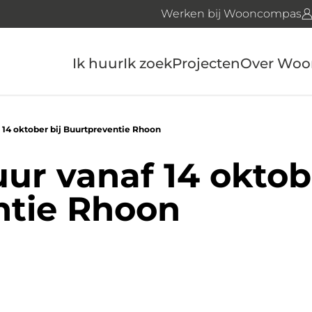
Werken bij Wooncompas
Ik huur
Ik zoek
Projecten
Over Wo
 14 oktober bij Buurtpreventie Rhoon
ur vanaf 14 oktobe
ntie Rhoon