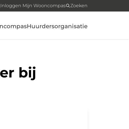
Inloggen Mijn Wooncompas
Zoeken
oncompas
Huurdersorganisatie
r bij