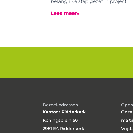
belangrijke stap gezet in project
Blaak. Eind juni en begin juli zijn d
Lees meer
in de grondgevormde boorpalen
aangebracht. Dankzij deze special
manier van funderen konden deze
werkzaamheden zonder
uitzonderlijke trillingen worden
uitgevoerd.
Bezoekadressen
Open
Kantoor Ridderkerk
Onze
Koningsplein 50
ma t/
2981 EA Ridderkerk
Vrijd