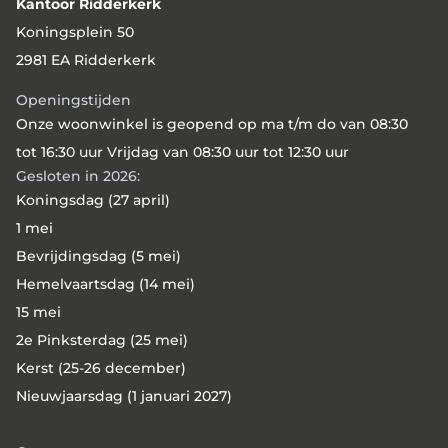
Kantoor Ridderkerk
Wooncompas ook actief op Rotterdam-Zuid,
Koningsplein 50
in de wijken Lombardijen en Vreewijk. Op 9
2981 EA Ridderkerk
juli 2026 ondertekenden bestuurders van
beide corporaties de overeenkomst tot
Openingstijden
taakoverdracht.
Onze woonwinkel is geopend op ma t/m do van 08:30
tot 16:30 uur Vrijdag van 08:30 uur tot 12:30 uur
Gesloten in 2026:
Koningsdag (27 april)
1 mei
Bevrijdingsdag (5 mei)
Hemelvaartsdag (14 mei)
15 mei
2e Pinksterdag (25 mei)
Kerst (25-26 december)
Nieuwjaarsdag (1 januari 2027)