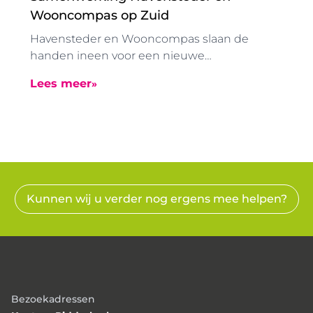
Wooncompas op Zuid
Havensteder en Wooncompas slaan de
handen ineen voor een nieuwe
samenwerking op Rotterdam-Zuid.
Lees meer
Voornaamste doel: het borgen van de
volkshuisvestelijke opgave die
woningcorporaties hebben. De
samenwerking bestaat uit de overdracht van
ongeveer 1000 woningen van Havensteder,
inclusief leningen, aan Wooncompas.
Wooncompas is een middelgrote corporatie
Kunnen wij u verder nog ergens mee helpen?
met woningen in Ridderkerk, Barendrecht,
Albrandswaard en andere delen van
Rotterdam. Wooncompas wil graag bijdragen
aan wonen in Rotterdam-Zuid, in buurten
dichtbij de wijken waarin Wooncompas al
aanwezig is. Met de aankoop van de
Bezoekadressen
woningen van Havensteder wordt