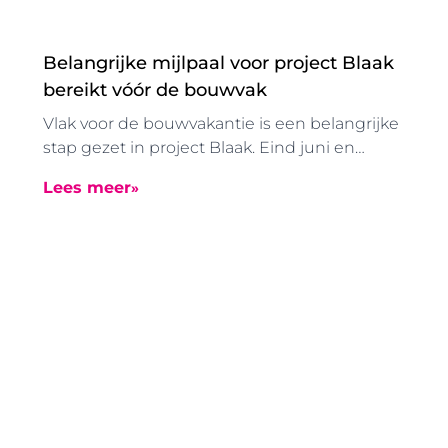
Belangrijke mijlpaal voor project Blaak
bereikt vóór de bouwvak
Vlak voor de bouwvakantie is een belangrijke
stap gezet in project Blaak. Eind juni en
begin juli zijn de in de grondgevormde
Lees meer
boorpalen aangebracht. Dankzij deze
speciale manier van funderen konden deze
werkzaamheden zonder uitzonderlijke
trillingen worden uitgevoerd.