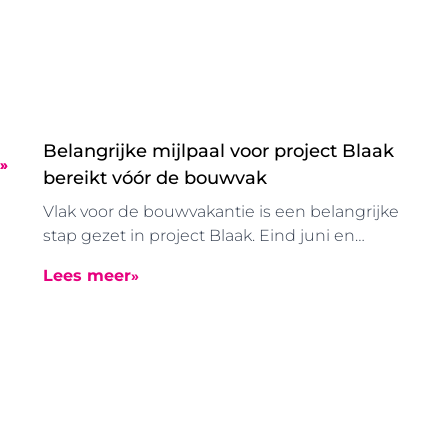
Belangrijke mijlpaal voor project Blaak
bereikt vóór de bouwvak
Vlak voor de bouwvakantie is een belangrijke
stap gezet in project Blaak. Eind juni en
begin juli zijn de in de grondgevormde
Lees meer
boorpalen aangebracht. Dankzij deze
speciale manier van funderen konden deze
werkzaamheden zonder uitzonderlijke
trillingen worden uitgevoerd.