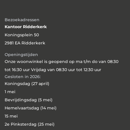
aan wonen in Rotterdam-Zuid, in buurten
dichtbij de wijken waarin Wooncompas al
aanwezig is. Met de aankoop van de
Bezoekadressen
woningen van Havensteder wordt
Kantoor Ridderkerk
Wooncompas ook actief op Rotterdam-Zuid,
Koningsplein 50
in de wijken Lombardijen en Vreewijk. Op 9
2981 EA Ridderkerk
juli 2026 ondertekenden bestuurders van
beide corporaties de overeenkomst tot
Openingstijden
taakoverdracht.
Onze woonwinkel is geopend op ma t/m do van 08:30
tot 16:30 uur Vrijdag van 08:30 uur tot 12:30 uur
Gesloten in 2026:
Koningsdag (27 april)
1 mei
Bevrijdingsdag (5 mei)
Hemelvaartsdag (14 mei)
15 mei
2e Pinksterdag (25 mei)