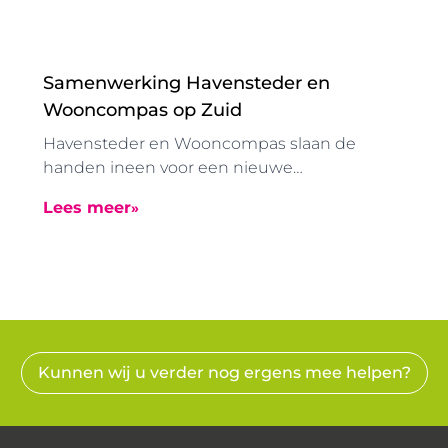
Samenwerking Havensteder en
Wooncompas op Zuid
Havensteder en Wooncompas slaan de
handen ineen voor een nieuwe
samenwerking op Rotterdam-Zuid.
Lees meer
Voornaamste doel: het borgen van de
volkshuisvestelijke opgave die
woningcorporaties hebben. De
samenwerking bestaat uit de overdracht van
ongeveer 1000 woningen van Havensteder,
inclusief leningen, aan Wooncompas.
Wooncompas is een middelgrote corporatie
Kunnen wij u verder nog ergens mee helpen?
met woningen in Ridderkerk, Barendrecht,
Albrandswaard en andere delen van
Rotterdam. Wooncompas wil graag bijdragen