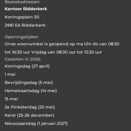
Bezoekadressen
woningen van Havensteder wordt
Kantoor Ridderkerk
Wooncompas ook actief op Rotterdam-Zuid,
Koningsplein 50
in de wijken Lombardijen en Vreewijk. Op 9
2981 EA Ridderkerk
juli 2026 ondertekenden bestuurders van
beide corporaties de overeenkomst tot
Openingstijden
taakoverdracht.
Onze woonwinkel is geopend op ma t/m do van 08:30
tot 16:30 uur Vrijdag van 08:30 uur tot 12:30 uur
Gesloten in 2026:
Koningsdag (27 april)
1 mei
Bevrijdingsdag (5 mei)
Hemelvaartsdag (14 mei)
15 mei
2e Pinksterdag (25 mei)
Kerst (25-26 december)
Nieuwjaarsdag (1 januari 2027)