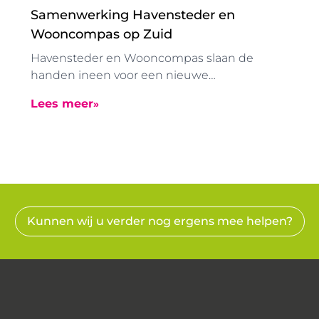
Samenwerking Havensteder en
Wooncompas op Zuid
Havensteder en Wooncompas slaan de
handen ineen voor een nieuwe
samenwerking op Rotterdam-Zuid.
Lees meer
Voornaamste doel: het borgen van de
volkshuisvestelijke opgave die
woningcorporaties hebben. De
samenwerking bestaat uit de overdracht van
ongeveer 1000 woningen van Havensteder,
inclusief leningen, aan Wooncompas.
Wooncompas is een middelgrote corporatie
Kunnen wij u verder nog ergens mee helpen?
met woningen in Ridderkerk, Barendrecht,
Albrandswaard en andere delen van
Rotterdam. Wooncompas wil graag bijdragen
aan wonen in Rotterdam-Zuid, in buurten
dichtbij de wijken waarin Wooncompas al
aanwezig is. Met de aankoop van de