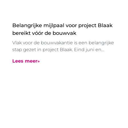
Belangrijke mijlpaal voor project Blaak
bereikt vóór de bouwvak
Vlak voor de bouwvakantie is een belangrijke
stap gezet in project Blaak. Eind juni en
begin juli zijn de in de grondgevormde
Lees meer
boorpalen aangebracht. Dankzij deze
speciale manier van funderen konden deze
werkzaamheden zonder uitzonderlijke
trillingen worden uitgevoerd.